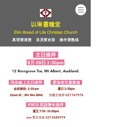
以琳靈糧堂
Elim Bread of Life Christian Church
真理要清楚 圣灵要欢迎 操作要熟练
Welcome to
主日崇拜
以琳靈糧堂
8
月 09
日 2:30pm
Elim Bread of Life Christian
12 Rossgrove Tce, Mt Albert, Auckland.
Church
真理要清楚 圣灵要欢迎 操作要熟练
同步線上主日崇拜
爱加倍兒童教會
会前祷告: 2:20 pm
週日 2:30pm
Zoom ID：814
944 6646
张馨文牧师​
021767976
M1820 双語青年崇拜
週五 7:30 -10:00pm
Joe
曹文传道
0212680979