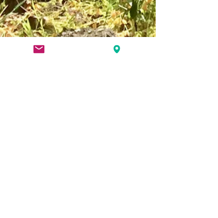
以琳靈糧堂
​Elim Bread of Life Christian Church
​負責牧者: 蒋庆兰牧師
12 Rossgrove Terrace, Mt
Albert,
Auckland, NZ
+64 27 393 4557
contact@elimbolcc.com