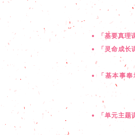
「基要真理课
「灵命成长
的关系.
「基本事奉
操、并及时得
到实质的成
「单元主题
牧者讨论主题